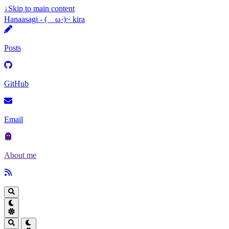
↓
Skip to main content
Hanaasagi - (ゝω·)~ kira
Posts
GitHub
Email
About me