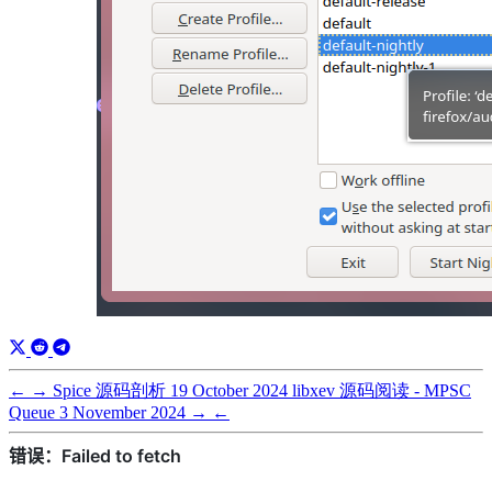
←
→
Spice 源码剖析
19 October 2024
libxev 源码阅读 - MPSC
Queue
3 November 2024
→
←