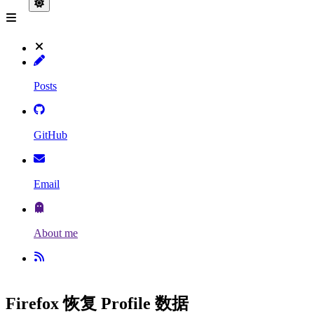
Posts
GitHub
Email
About me
Firefox 恢复 Profile 数据