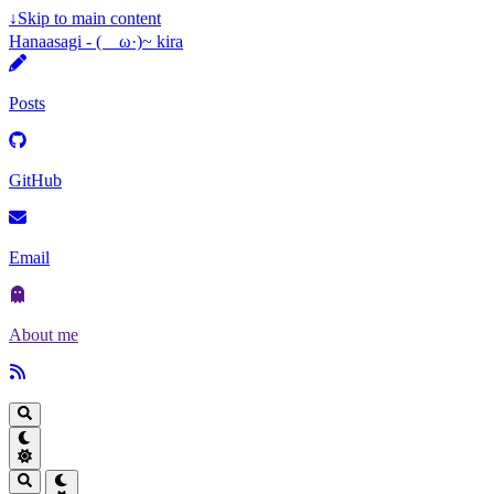
↓
Skip to main content
Hanaasagi - (ゝω·)~ kira
Posts
GitHub
Email
About me