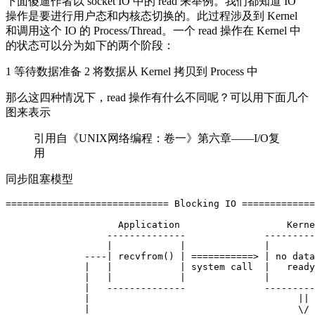
下面傻逼作者以 socket IO 中的 read 来举例。我们都知道 IO
操作是要进行用户态和内核态切换的。此过程涉及到 Kernel
和调用这个 IO 的 Process/Thread。一个 read 操作在 Kernel 中
的状态可以分为如下的两个阶段：
1 等待数据准备 2 将数据从 Kernel 拷贝到 Process 中
那么这四种情况下，read 操作有什么不同呢？可以用下面几个
图来表示
引用自《UNIX网络编程：卷一》第六章——I/O复
用
同步阻塞模型
============================= Blocking IO =============
                    Application                   Kerne
                  --------------              ---------
                  |            |              |        
              ----| recvfrom() | ===========> | no data
              |   |            | system call  |   ready
              |   |            |              |        
              |   --------------              ---------
              |                                     || 
              |                                     \/ 