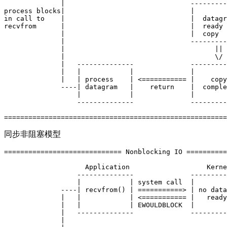
              |                               ---------
process blocks|                               |        
in call to    |                               |  datagr
recvfrom      |                               |  ready 
              |                               |  copy  
              |                               ---------
              |                                     || 
              |                                     \/ 
              |   --------------              ---------
              |   |            |              |        
              |   | process    | <=========== |    copy
              ----| datagram   |    return    |  comple
                  |            |              |        
                  --------------              ---------
同步非阻塞模型
============================= Nonblocking IO ==========
                    Application                   Kerne
                  --------------              ---------
                  |            | system call  |        
              ----| recvfrom() | ===========> | no data
              |   |            | <=========== |   ready
              |   |            | EWOULDBLOCK  |        
              |   --------------              ---------
              |                                        