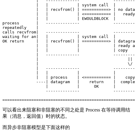
              |   --------------              ---------
              |   |            | system call  |        
              |   | recvfrom() | ===========> | no data
              |   |            | <=========== |   ready
              |   |            | EWOULDBLOCK  |        
process       |   --------------              ---------
repeatedly    |                                        
calls recvfrom|   --------------              ---------
waiting for an|   |            | system call  |        
OK return     |   | recvfrom() | ===========> | datagra
              |   |            |              | ready a
              |   |            |              | copy   
              |   --------------              ---------
              |                                     || 
              |                                     \/ 
              |   --------------              ---------
              |   |            |              |        
              |   | process    | <=========== |    copy
              ----| datagram   |    return    |  comple
                  |            |      OK      |        
                  --------------              ---------
可以看出来阻塞和非阻塞的不同之处是 Process 在等待调用结
果（消息，返回值）时的状态。
而异步非阻塞模型是下面这样的