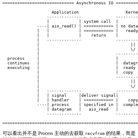
============================= Asynchronous IO =========
                    Application                   Kerne
                  --------------              ---------
                  |            | system call  |        
              ----| aio_read() | ===========> | no data
              |   |            | <=========== |   ready
              |   |            |    return    |        
              |   --------------              ---------
              |                                     || 
              |                                     \/ 
              |                               ---------
  process     |                               |        
  continues   |                               |  datagr
  executing   |                               |  ready 
              |                               |  copy  
              |                               ---------
              |                                     || 
              |                                     \/ 
              |   --------------              ---------
              |   | signal     |deliver signal|        
              |   | handler    | <=========== |    copy
              ----| process    | specified in |  comple
                  | datagram   |   aio_read   |        
                  --------------              ---------
可以看出并不是 Process 主动的去获取
的结果，而是
recvfrom