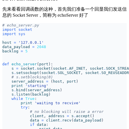
先来看看回调函数的这种，首先我们准备一个回显我们发送信
息的 Socket Server，简称为 echoServer 好了
# echo_server.py
import
socket
import
sys
host
=
'127.0.0.1'
data_payload
=
2048
backlog
=
5
def
echo_server
(
port
):
s
=
socket
.
socket
(
socket
.
AF_INET
,
socket
.
SOCK_STREA
s
.
setsockopt
(
socket
.
SOL_SOCKET
,
socket
.
SO_REUSEADDR
# s.setblocking(0)
server_address
=
(
host
,
port
)
print
'starting'
s
.
bind
(
server_address
)
s
.
listen
(
backlog
)
while
True
:
print
'waiting to recvive'
try
:
# no blocking will raise a error
client
,
address
=
s
.
accept
()
data
=
client
.
recv
(
data_payload
)
if
data
:
print
data