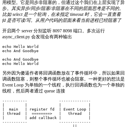
用模型。它是同步非阻塞的，但通过这个我们在上层实现了异
步。
其实异步/同步/阻塞/非阻塞在不同的层面思考是不同的。
比如 select 是一个轮询，在未指定 timeout 时，它会一直查看
fd 是否可读/写。从用户代码的层面来看当前进程已经阻塞了
开启两个 server 分别监听 8097 8098 端口。多次运行
async_client.py 会发现会有两种输出
echo Hello World

echo And Goodbye

echo And Goodbye

另外因为傻逼作者将回调函数放在了事件循环中，所以如果回
调函数阻塞，则整个事件循环也被会阻塞。一种更好的想法是
Event Loop 为单独的一个线程，执行回调函数也为一个单独的
线程，然后两者通过 queue 连接
-----------              --------------

|         |              |            |

|  main   | register fd  | Event Loop |

| thread  |  ========>   |   thread   |

|         | add callback |            |

-----------              --------------

                               ||
