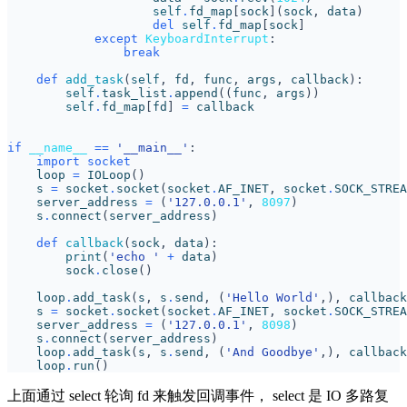
self
.
fd_map
[
sock
](
sock
,
data
)
del
self
.
fd_map
[
sock
]
except
KeyboardInterrupt
:
break
def
add_task
(
self
,
fd
,
func
,
args
,
callback
):
self
.
task_list
.
append
((
func
,
args
))
self
.
fd_map
[
fd
]
=
callback
if
__name__
==
'__main__'
:
import
socket
loop
=
IOLoop
()
s
=
socket
.
socket
(
socket
.
AF_INET
,
socket
.
SOCK_STREA
server_address
=
(
'127.0.0.1'
,
8097
)
s
.
connect
(
server_address
)
def
callback
(
sock
,
data
):
print
(
'echo '
+
data
)
sock
.
close
()
loop
.
add_task
(
s
,
s
.
send
,
(
'Hello World'
,),
callback
s
=
socket
.
socket
(
socket
.
AF_INET
,
socket
.
SOCK_STREA
server_address
=
(
'127.0.0.1'
,
8098
)
s
.
connect
(
server_address
)
loop
.
add_task
(
s
,
s
.
send
,
(
'And Goodbye'
,),
callback
loop
.
run
()
上面通过 select 轮询 fd 来触发回调事件， select 是 IO 多路复