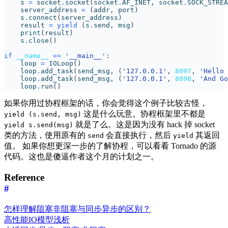
s
=
socket
.
socket
(
socket
.
AF_INET
,
socket
.
SOCK_STREA
server_address
=
(
addr
,
port
)
s
.
connect
(
server_address
)
result
=
yield
(
s
.
send
,
msg
)
print
(
result
)
s
.
close
()
if
__name__
==
'__main__'
:
loop
=
IOLoop
()
loop
.
add_task
(
send_msg
,
(
'127.0.0.1'
,
8097
,
'Hello 
loop
.
add_task
(
send_msg
,
(
'127.0.0.1'
,
8098
,
'And Go
loop
.
run
()
如果你用过协程框架的话，你会觉得这个例子比较古怪，
这是什么玩意。协程框架里不都是
yield (s.send, msg)
就是了么。这是因为没有 hack 掉 socket
yield s.send(msg)
类的方法，使用原有的
会直接执行，然后
其返回
send
yield
值。 如果你想更深一步的了解协程，可以看看 Tornado 的源
代码。这也是傻逼作者这个月的计划之一。
Reference
#
怎样理解阻塞非阻塞与同步异步的区别？
高性能IO模型浅析