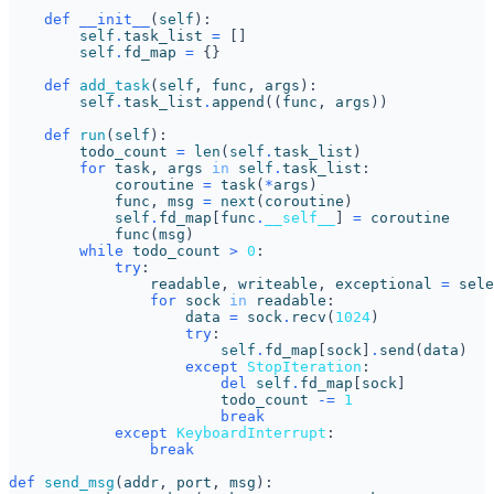
def
__init__
(
self
):
self
.
task_list
=
[]
self
.
fd_map
=
{}
def
add_task
(
self
,
func
,
args
):
self
.
task_list
.
append
((
func
,
args
))
def
run
(
self
):
todo_count
=
len
(
self
.
task_list
)
for
task
,
args
in
self
.
task_list
:
coroutine
=
task
(
*
args
)
func
,
msg
=
next
(
coroutine
)
self
.
fd_map
[
func
.
__self__
]
=
coroutine
func
(
msg
)
while
todo_count
>
0
:
try
:
readable
,
writeable
,
exceptional
=
sele
for
sock
in
readable
:
data
=
sock
.
recv
(
1024
)
try
:
self
.
fd_map
[
sock
]
.
send
(
data
)
except
StopIteration
:
del
self
.
fd_map
[
sock
]
todo_count
-=
1
break
except
KeyboardInterrupt
:
break
def
send_msg
(
addr
,
port
,
msg
):