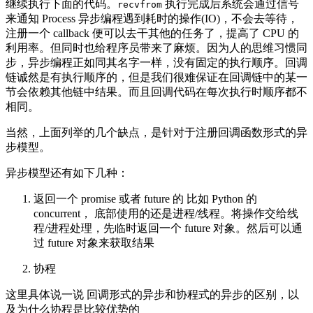
继续执行下面的代码。
执行完成后系统会通过信号
recvfrom
来通知 Process 异步编程遇到耗时的操作(IO)，不会去等待，
注册一个 callback 便可以去干其他的任务了，提高了 CPU 的
利用率。但同时也给程序员带来了麻烦。因为人的思维习惯同
步，异步编程正如同其名字一样，没有固定的执行顺序。回调
链诚然是有执行顺序的，但是我们很难保证在回调链中的某一
节会依赖其他链中结果。而且回调代码在每次执行时顺序都不
相同。
当然，上面列举的几个缺点，是针对于注册回调函数形式的异
步模型。
异步模型还有如下几种：
返回一个 promise 或者 future 的 比如 Python 的
concurrent， 底部使用的还是进程/线程。将操作交给线
程/进程处理，先临时返回一个 future 对象。然后可以通
过 future 对象来获取结果
协程
这里具体说一说 回调形式的异步和协程式的异步的区别，以
及为什么协程是比较优势的