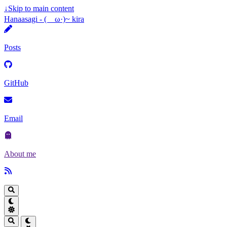
↓
Skip to main content
Hanaasagi - (ゝω·)~ kira
Posts
GitHub
Email
About me