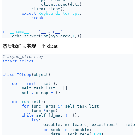
client
.
send
(
data
)
client
.
close
()
except
KeyboardInterrupt
:
break
if
__name__
==
'__main__'
:
echo_server
(
int
(
sys
.
argv
[
1
]))
然后我们去实现一个 client
# async_client.py
import
select
class
IOLoop
(
object
):
def
__init__
(
self
):
self
.
task_list
=
[]
self
.
fd_map
=
{}
def
run
(
self
):
for
func
,
args
in
self
.
task_list
:
func
(
*
args
)
while
self
.
fd_map
!=
{}:
try
:
readable
,
writeable
,
exceptional
=
sele
for
sock
in
readable
:
data
=
sock
.
recv
(
1024
)