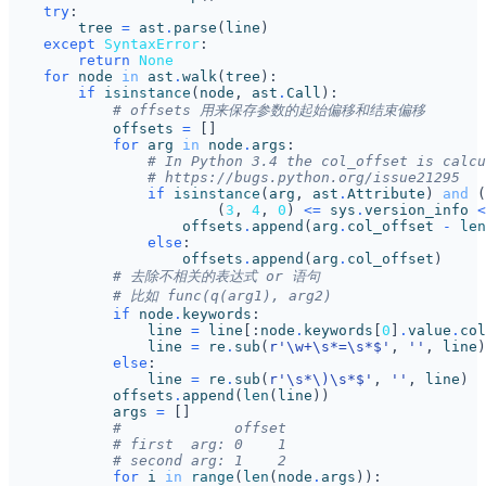
try
:
tree
=
ast
.
parse
(
line
)
except
SyntaxError
:
return
None
for
node
in
ast
.
walk
(
tree
):
if
isinstance
(
node
,
ast
.
Call
):
# offsets 用来保存参数的起始偏移和结束偏移
offsets
=
[]
for
arg
in
node
.
args
:
# In Python 3.4 the col_offset is calcu
# https://bugs.python.org/issue21295
if
isinstance
(
arg
,
ast
.
Attribute
)
and
(
(
3
,
4
,
0
)
<=
sys
.
version_info
<
offsets
.
append
(
arg
.
col_offset
-
len
else
:
offsets
.
append
(
arg
.
col_offset
)
# 去除不相关的表达式 or 语句
# 比如 func(q(arg1), arg2)
if
node
.
keywords
:
line
=
line
[:
node
.
keywords
[
0
]
.
value
.
col
line
=
re
.
sub
(
r
'\w+\s*=\s*$'
,
''
,
line
)
else
:
line
=
re
.
sub
(
r
'\s*\)\s*$'
,
''
,
line
)
offsets
.
append
(
len
(
line
))
args
=
[]
#             offset
# first  arg: 0    1
# second arg: 1    2
for
i
in
range
(
len
(
node
.
args
)):