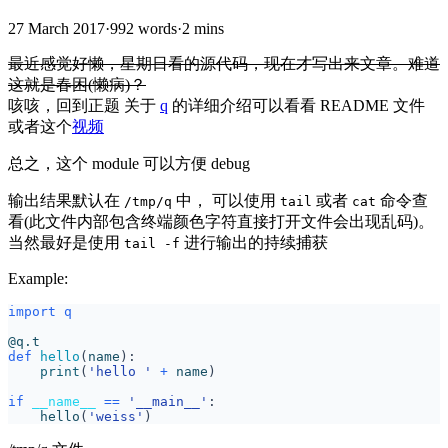
27 March 2017
·
992 words
·
2 mins
最近感觉好懒，星期日看的源代码，现在才写出来文章。难道
这就是春困(懒病)？
咳咳，回到正题 关于
q
的详细介绍可以看看 README 文件
或者这个
视频
总之，这个 module 可以方便 debug
输出结果默认在
中， 可以使用
或者
命令查
/tmp/q
tail
cat
看(此文件内部包含终端颜色字符直接打开文件会出现乱码)。
当然最好是使用
进行输出的持续捕获
tail -f
Example:
import
q
@q.t
def
hello
(
name
):
print
(
'hello '
+
name
)
if
__name__
==
'__main__'
:
hello
(
'weiss'
)