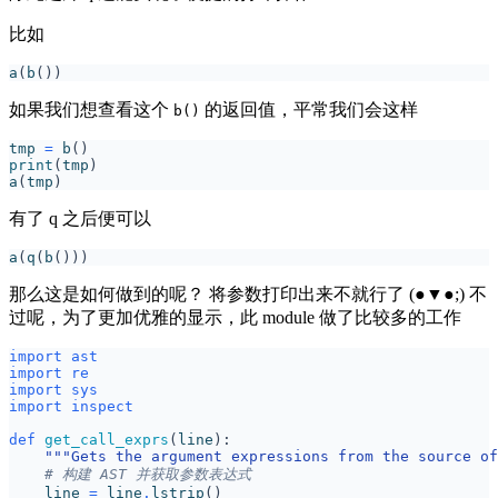
比如
a
(
b
())
如果我们想查看这个
的返回值，平常我们会这样
b()
tmp
=
b
()
print
(
tmp
)
a
(
tmp
)
有了 q 之后便可以
a
(
q
(
b
()))
那么这是如何做到的呢？ 将参数打印出来不就行了 (●▼●;) 不
过呢，为了更加优雅的显示，此 module 做了比较多的工作
import
ast
import
re
import
sys
import
inspect
def
get_call_exprs
(
line
):
"""Gets the argument expressions from the source of
# 构建 AST 并获取参数表达式
line
=
line
.
lstrip
()