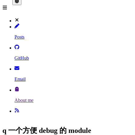
Posts
GitHub
Email
About me
q 一个方便 debug 的 module