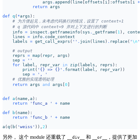
args
.
append
(
line
[
offsets
[
i
]:
offsets
[
i
+
return
args
def
q
(
*
args
):
# 为方便起见，未考虑代码换行的情况，设置了 context=1
# q 源代码中 context=9 并对上下文进行的判断
info
=
inspect
.
getframeinfo
(
sys
.
_getframe
(
1
),
conte
lines
=
info
.
code_context
labels
=
get_call_exprs
(
''
.
join
(
lines
)
.
replace
(
'
\n
'
# output
reprs
=
map
(
repr
,
args
)
sep
=
''
for
label
,
repr_var
in
zip
(
labels
,
reprs
):
print
(
'
{}
 => 
{}
'
.
format
(
label
,
repr_var
))
sep
=
', '
# 优雅的实现透明处理
return
args
and
args
[
0
]
def
a
(
name
,
a
):
return
'func_a '
+
name
def
b
(
name
):
return
'func_b '
+
name
a
(
q
(
b
(
'weiss'
)),
2
)
另外， 这个 module 还重载了
和
，提供了更加
__div__
__or__