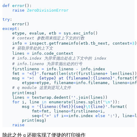
def
error
():
raise
ZeroDivisionError
try
:
error
()
except
:
etype
,
evalue
,
etb
=
sys
.
exc_info
()
# context 参数用来指定上下文的行数
info
=
inspect
.
getframeinfo
(
etb
.
tb_next
,
context
=
3
)
# 获取异常处的上下文
lines
=
info
.
code_context
# info.index 为异常抛出处在上下文中的 index
# info.lineno 为异常抛出处的行号
firstlineno
=
info
.
lineno
-
info
.
index
fmt
=
'<
{}
'
.
format
(
len
(
str
(
firstlineno
+
len
(
lines
))
msg
=
'>!  
{etype}
 at 
{filename}
:
{lineno}
'
.
format
(
f
etype
=
etype
,
filename
=
info
.
filename
,
lineno
=
inf
# q module 这里则是写入文件
print
(
msg
)
lines
=
textwrap
.
dedent
(
''
.
join
(
lines
))
for
i
,
line
in
enumerate
(
lines
.
split
(
'
\n
'
)):
msg
=
'{lineno:
{fmt}
}
{seq}
\t
{line}
'
.
format
(
fmt
=
fmt
,
lineno
=
firstlineno
+
i
,
seq
=
(
'>'
if
i
==
info
.
index
else
':'
),
line
=
l
print
(
msg
)
raise
除此之外 q 还能实现了便捷的打印操作