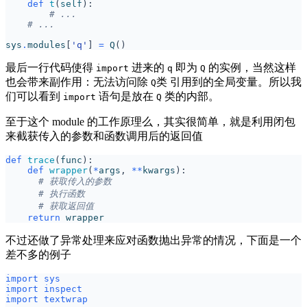
def
t
(
self
):
# ...
# ...
sys
.
modules
[
'q'
]
=
Q
()
最后一行代码使得
进来的
即为
的实例，当然这样
import
q
Q
也会带来副作用：无法访问除
类 引用到的全局变量。所以我
Q
们可以看到
语句是放在
类的内部。
import
Q
至于这个 module 的工作原理么，其实很简单，就是利用闭包
来截获传入的参数和函数调用后的返回值
def
trace
(
func
):
def
wrapper
(
*
args
,
**
kwargs
):
# 获取传入的参数
# 执行函数
# 获取返回值
return
wrapper
不过还做了异常处理来应对函数抛出异常的情况，下面是一个
差不多的例子
import
sys
import
inspect
import
textwrap