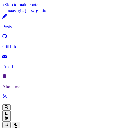
↓
Skip to main content
Hanaasagi - (ゝω·)~ kira
Posts
GitHub
Email
About me