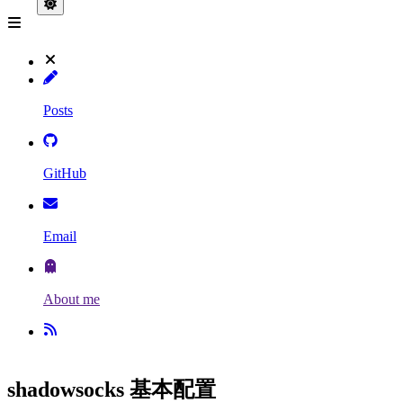
Posts
GitHub
Email
About me
shadowsocks 基本配置