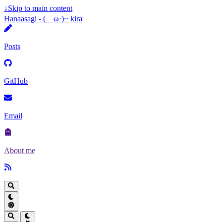
↓
Skip to main content
Hanaasagi - (ゝω·)~ kira
Posts
GitHub
Email
About me