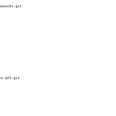
owsocks.git
ks-qt5.git