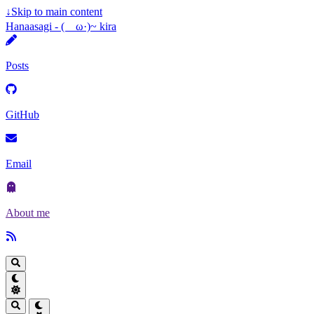
↓
Skip to main content
Hanaasagi - (ゝω·)~ kira
Posts
GitHub
Email
About me