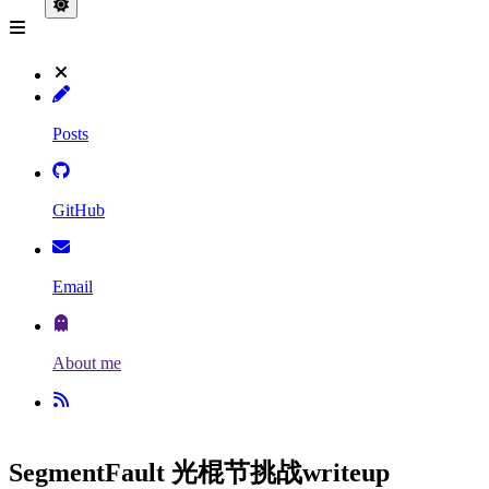
Posts
GitHub
Email
About me
SegmentFault 光棍节挑战writeup