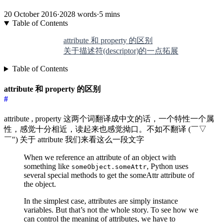
20 October 2016
·
2028 words
·
5 mins
Table of Contents
attribute 和 property 的区别
关于描述符(descriptor)的一点拓展
Table of Contents
attribute 和 property 的区别
#
attribute , property 这两个词翻译成中文的话，一个特性一个属
性，感觉十分相近，读起来也感觉拗口。不如不翻译 (￣▽
￣") 关于 attribute 我们来看这么一段文字
When we reference an attribute of an object with
something like
, Python uses
someObject.someAttr
several special methods to get the someAttr attribute of
the object.
In the simplest case, attributes are simply instance
variables. But that’s not the whole story. To see how we
can control the meaning of attributes, we have to