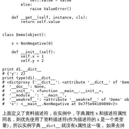
            self.value = value

        else:

            raise ValueError()

    def __get__(self, instance, cls):

        return self.value

class Demo(object):

    x = NonNegative(0)

    def __init__(self):

        self.x = 1

        self.y = 2

print d1.__dict__

# {'y': 2}

print type(d1).__dict__

# <dictproxy {'__dict__': <attribute '__dict__' of 'Dem
#  '__doc__': None,

#  '__init__': <function __main__.__init__>,

#  '__module__': '__main__',

#  '__weakref__': <attribute '__weakref__' of 'Demo' ob
上面定义了资料描述符，在实例中，字典属性 x 和描述符属性
同名，则优先使用了资料描述符(作为描述符的 x 是一个类变
量)，所以实例字典
就没有x属性这一项， 如果去掉
__dict__