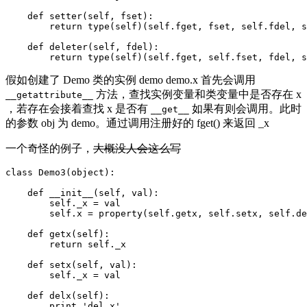
    def setter(self, fset):

        return type(self)(self.fget, fset, self.fdel, s
    def deleter(self, fdel):

假如创建了 Demo 类的实例 demo demo.x 首先会调用
方法，查找实例变量和类变量中是否存在 x
__getattribute__
，若存在会接着查找 x 是否有
如果有则会调用。此时
__get__
的参数 obj 为 demo。通过调用注册好的 fget() 来返回 _x
一个奇怪的例子，
大概没人会这么写
class Demo3(object):

    def __init__(self, val):

        self._x = val

        self.x = property(self.getx, self.setx, self.de
    def getx(self):

        return self._x

    def setx(self, val):

        self._x = val

    def delx(self):

        print 'del x'
