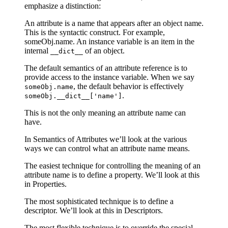
emphasize a distinction:
An attribute is a name that appears after an object name.
This is the syntactic construct. For example,
someObj.name. An instance variable is an item in the
internal
of an object.
__dict__
The default semantics of an attribute reference is to
provide access to the instance variable. When we say
, the default behavior is effectively
someObj.name
.
someObj.__dict__['name']
This is not the only meaning an attribute name can
have.
In Semantics of Attributes we’ll look at the various
ways we can control what an attribute name means.
The easiest technique for controlling the meaning of an
attribute name is to define a property. We’ll look at this
in Properties.
The most sophisticated technique is to define a
descriptor. We’ll look at this in Descriptors.
The most flexible technique is to override the special