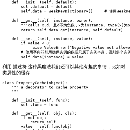
    def __init__(self, default):

        self.default = default

        self.data = WeakKeyDictionary()     # 使用W
    def __get__(self, instance, owner):

        """calls x.d, 且d不为负数，x为instance, type(x)为ow
        return self.data.get(instance, self.default)

    def __set__(self, instance, value):

        if value < 0:

            raise ValueError("Negative value not allowe
        # 使用字典弱引用确保实例的数据只属于实例本身，否则多个实
利用 描述符 这种黑魔法我们还可以其他有趣的事情，比如对
类属性的缓存
class PropertyCache(object):

    """ a decorator to cache property

    """

    def __init__(self, func):

        self.func = func

    def __get__(self, obj, cls):

        if not obj:

            return self

        value = self.func(obj)
