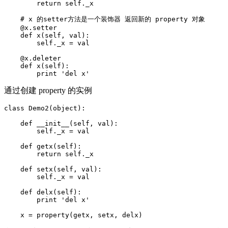
        return self._x

    # x 的setter方法是一个装饰器 返回新的 property 对象

    @x.setter

    def x(self, val):

        self._x = val

    @x.deleter

    def x(self):

通过创建 property 的实例
class Demo2(object):

    def __init__(self, val):

        self._x = val

    def getx(self):

        return self._x

    def setx(self, val):

        self._x = val

    def delx(self):

        print 'del x'
