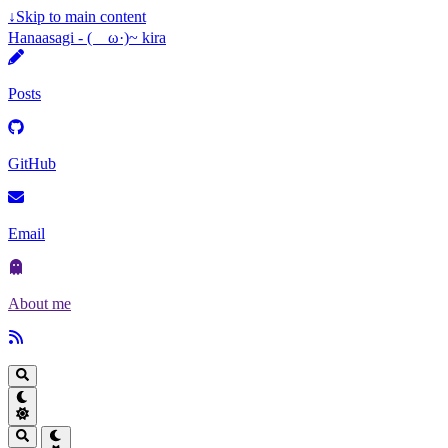
↓
Skip to main content
Hanaasagi - (ゝω·)~ kira
Posts
GitHub
Email
About me