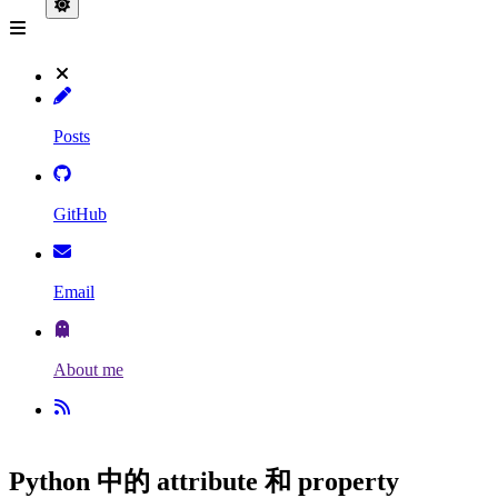
Posts
GitHub
Email
About me
Python 中的 attribute 和 property