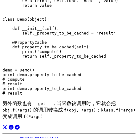
        setattr(obj, self.func.__name__, value)

        return value

class Demo(object):

    def __init__(self):

        self._property_to_be_cached = 'result'

    @PropertyCache

    def property_to_be_cached(self):

        print('compute')

        return self._property_to_be_cached

demo = Demo()

print demo.property_to_be_cached

# compute

# result

print demo.property_to_be_cached

另外函数也有
，当函数被调用时，它就会把
__get__
的调用转换成
；
obj.f(*args)
f(obj, *args)
klass.f(*args)
变成调用
f(*args)