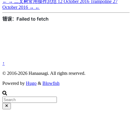
←
→
二叉树常用操作总结
12 October 2016
Trampoline
27
October 2016
→
←
↑
© 2016-2026 Hanaasagi. All rights reserved.
Powered by
Hugo
&
Blowfish