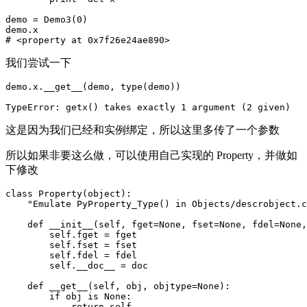
demo = Demo3(0)

demo.x

我们尝试一下
demo.x.__get__(demo, type(demo))

这是因为我们已经和实例绑定，所以这里多传了一个参数
所以如果非要这么做，可以使用自己实现的 Property，并做如
下修改
class Property(object):

    "Emulate PyProperty_Type() in Objects/descrobject.c
    def __init__(self, fget=None, fset=None, fdel=None,
        self.fget = fget

        self.fset = fset

        self.fdel = fdel

        self.__doc__ = doc

    def __get__(self, obj, objtype=None):

        if obj is None:

            return self
