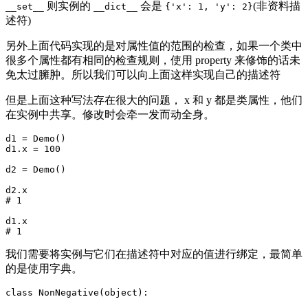
则实例的
会是
(非资料描
__set__
__dict__
{'x': 1, 'y': 2}
述符)
另外上面代码实现的是对属性值的范围的检查，如果一个类中
很多个属性都有相同的检查规则，使用 property 来修饰的话未
免太过臃肿。所以我们可以向上面这样实现自己的描述符
但是上面这种写法存在很大的问题， x 和 y 都是类属性，他们
在实例中共享。修改时会牵一发而动全身。
d1 = Demo()

d1.x = 100

d2 = Demo()

d2.x

# 1

d1.x

我们需要将实例与它们在描述符中对应的值进行绑定，最简单
的是使用字典。
class NonNegative(object):
