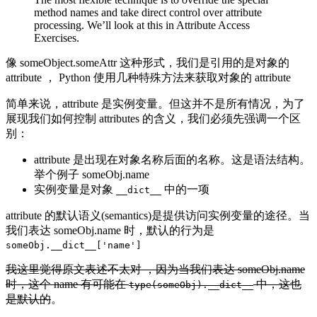
method names and take direct control over attribute
processing. We’ll look at this in Attribute Access
Exercises.
像 someObject.someAttr 这种形式，我们是引用的是对象的
attribute ， Python 使用几种特殊方法来获取对象的 attribute
简单来说，attribute 是实例变量。但这并不是所有情况，为了
展现我们如何控制 attributes 的含义，我们必须先强调一个区
别：
attribute 是出现在对象名称后面的名称。这是语法结构。
举个例子 someObj.name
实例变量是对象
中的一项
__dict__
attribute 的默认语义(semantics)是提供访问实例变量的途径。当
我们表达 someObj.name 时，默认的行为是
someObj.__dict__['name']
我这里觉得原文表述不太对 ，因为当我们表达 someObj.name
时，这个 name 有可能在
中，这也
type(someObj).__dict__
是默认的
。