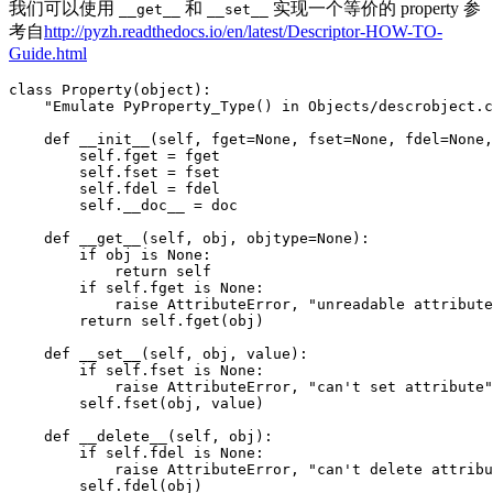
我们可以使用
和
实现一个等价的 property 参
__get__
__set__
考自
http://pyzh.readthedocs.io/en/latest/Descriptor-HOW-TO-
Guide.html
class Property(object):

    "Emulate PyProperty_Type() in Objects/descrobject.c
    def __init__(self, fget=None, fset=None, fdel=None,
        self.fget = fget

        self.fset = fset

        self.fdel = fdel

        self.__doc__ = doc

    def __get__(self, obj, objtype=None):

        if obj is None:

            return self

        if self.fget is None:

            raise AttributeError, "unreadable attribute
        return self.fget(obj)

    def __set__(self, obj, value):

        if self.fset is None:

            raise AttributeError, "can't set attribute"

        self.fset(obj, value)

    def __delete__(self, obj):

        if self.fdel is None:

            raise AttributeError, "can't delete attribu
        self.fdel(obj)
